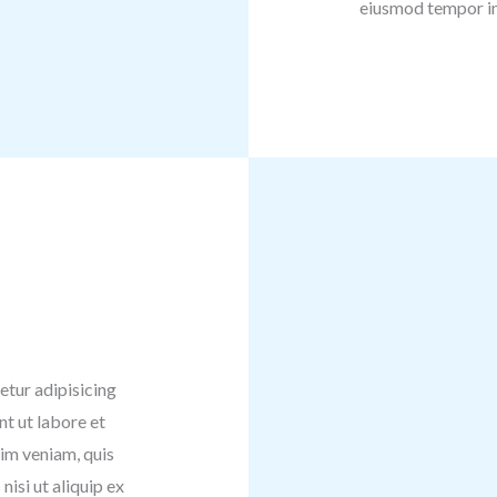
eiusmod tempor in
etur adipisicing
nt ut labore et
im veniam, quis
nisi ut aliquip ex