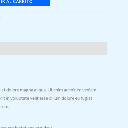
IR AL CARRITO
n
re et dolore magna aliqua. Ut enim ad minim veniam,
t in voluptate velit esse cillum dolore eu fugiat
orum.
aecat cupidatat non proident.