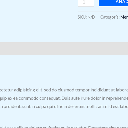
AÑAD
SKU:
N/D
Categoría:
Me
s (0)
sectetur adipisicing elit, sed do eiusmod tempor incididunt ut labo
iquip ex ea commodo consequat. Duis aute irure dolor in reprehenderi
n proident, sunt in culpa qui officia deserunt mollit anim id est lab
velit esse cillum dolore eu fugiat nulla pariatur. Excepteur sint occ