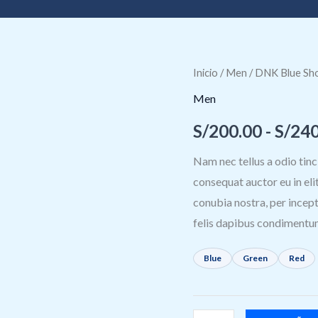
DNK
Inicio
/
Men
/ DNK Blue Sh
Blue
Men
Shoes
S/
200.00
-
S/
240
cantidad
Nam nec tellus a odio tinc
consequat auctor eu in elit
conubia nostra, per incept
felis dapibus condimentum
Blue
Green
Red