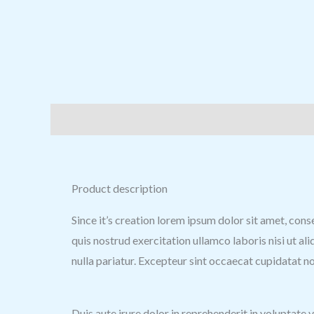
Descripción
Información adicional
Valoracione
Product description
Since it’s creation lorem ipsum dolor sit amet, con
quis nostrud exercitation ullamco laboris nisi ut al
nulla pariatur. Excepteur sint occaecat cupidatat no
Duis aute irure dolor in reprehenderit in voluptate 