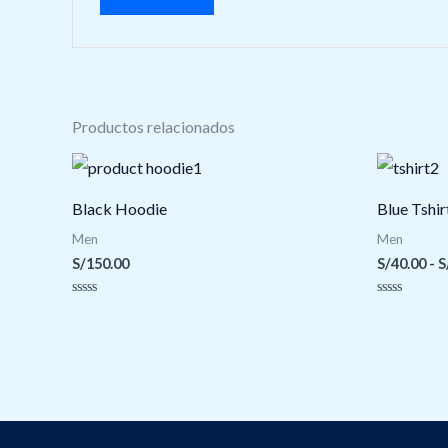
Productos relacionados
Black Hoodie
Blue Tshir
Men
Men
S/
150.00
S/
40.00
-
S
Valorado
Valorado
con
con
0
0
de
de
5
5