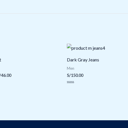
Rango
de
precios:
t
Dark Gray Jeans
desde
S/40.00
Men
hasta
/
46.00
S/
150.00
S/46.00
Valorado
con
0
de
5