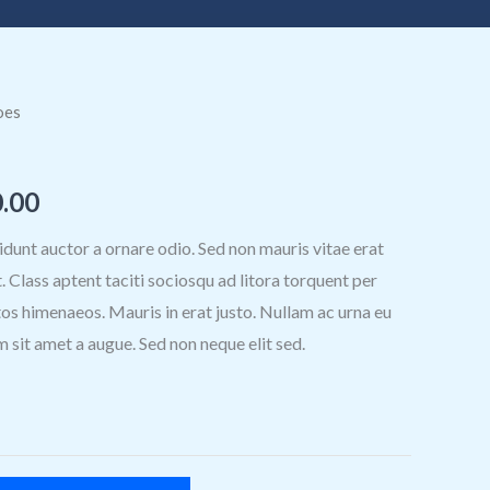
oes
Rango
de
.00
precios:
idunt auctor a ornare odio. Sed non mauris vitae erat
desde
. Class aptent taciti sociosqu ad litora torquent per
S/200.00
os himenaeos. Mauris in erat justo. Nullam ac urna eu
 sit amet a augue. Sed non neque elit sed.
hasta
S/240.00